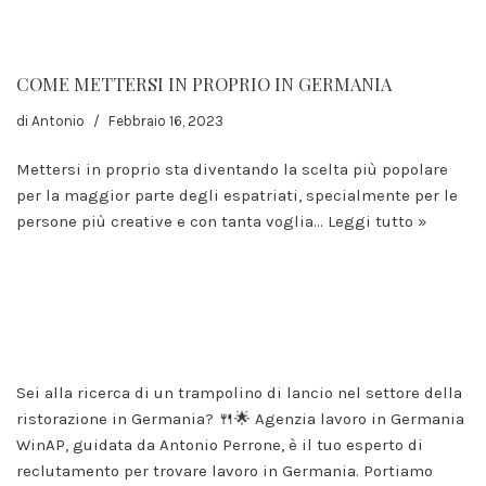
COME METTERSI IN PROPRIO IN GERMANIA
di
Antonio
Febbraio 16, 2023
Mettersi in proprio sta diventando la scelta più popolare
per la maggior parte degli espatriati, specialmente per le
persone più creative e con tanta voglia…
Leggi tutto »
Erforderlich
Diese
Cookies sind
nicht
optional. Sie
werden
benötigt,
Sei alla ricerca di un trampolino di lancio nel settore della
damit die
ristorazione in Germania? 🍴🌟 Agenzia lavoro in Germania
Website
funktioniert.
WinAP, guidata da Antonio Perrone, è il tuo esperto di
reclutamento per trovare lavoro in Germania. Portiamo