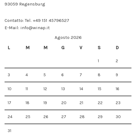
Wenn Sie
93059 Regensburg
diese
Cookies
ablehnen,
Contatto: Tel. +49 151 45796527
werden
E-Mail: info@winap.it
einige
Funktionen
Agosto 2026
auf der
Website
L
M
M
G
V
S
D
nicht mehr
verfügbar
sein.
1
2
3
4
5
6
7
8
9
Marketing
Indem Sie Ihre
10
11
12
13
14
15
16
Interessen und Ihr
Verhalten beim
17
18
19
20
21
22
23
Besuch unserer
Website mitteilen,
erhöhen Sie die
24
25
26
27
28
29
30
Wahrscheinlichkeit,
dass Sie
personalisierte
31
Inhalte und