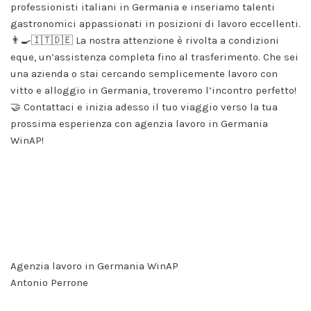
professionisti italiani in Germania e inseriamo talenti
Statistik
gastronomici appassionati in posizioni di lavoro eccellenti.
Damit wir die
👨‍🍳🇮🇹🇩🇪 La nostra attenzione è rivolta a condizioni
Funktionalität
und die
eque, un’assistenza completa fino al trasferimento. Che sei
Struktur der
una azienda o stai cercando semplicemente lavoro con
Website
vitto e alloggio in Germania, troveremo l’incontro perfetto!
verbessern
können,
🤝 Contattaci e inizia adesso il tuo viaggio verso la tua
basierend auf
prossima esperienza con agenzia lavoro in Germania
der Nutzung
WinAP!
der Website.
Erfahrung
Damit
unsere
Website
während
Ihres
Besuchs so
Agenzia lavoro in Germania WinAP
gut wie
Antonio Perrone
möglich
funktioniert.