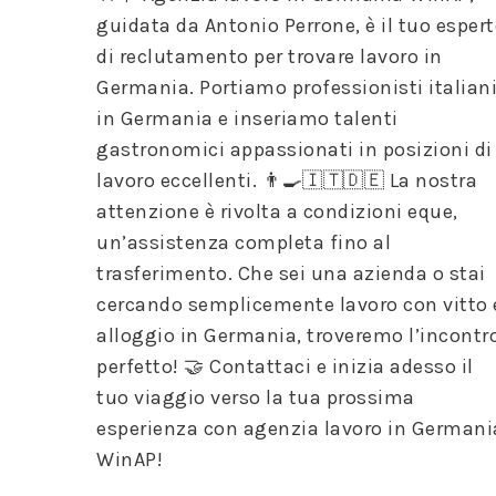
Damit
guidata da Antonio Perrone, è il tuo esper
unsere
di reclutamento per trovare lavoro in
Website
Germania. Portiamo professionisti italian
während
Ihres
in Germania e inseriamo talenti
Besuchs so
gastronomici appassionati in posizioni di
gut wie
lavoro eccellenti. 👨‍🍳🇮🇹🇩🇪 La nostra
möglich
attenzione è rivolta a condizioni eque,
funktioniert.
Wenn Sie
un’assistenza completa fino al
diese
trasferimento. Che sei una azienda o stai
Cookies
cercando semplicemente lavoro con vitto 
ablehnen,
werden
alloggio in Germania, troveremo l’incontr
einige
perfetto! 🤝 Contattaci e inizia adesso il
Funktionen
tuo viaggio verso la tua prossima
auf der
esperienza con agenzia lavoro in Germani
Website
nicht mehr
WinAP!
verfügbar