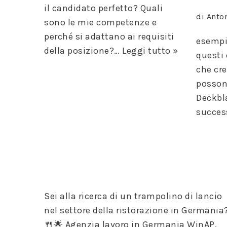
benötigt,
il candidato perfetto? Quali
di
Anto
damit die
sono le mie competenze e
Website
perché si adattano ai requisiti
funktioniert.
esempi 
della posizione?…
Leggi tutto »
questi
che cre
Statistik
possono
Damit wir die
Deckbla
Funktionalität
und die
succes
Struktur der
Website
verbessern
können,
basierend auf
der Nutzung
der Website.
Sei alla ricerca di un trampolino di lancio
nel settore della ristorazione in Germania
Erfahrung
🍴🌟 Agenzia lavoro in Germania WinAP,