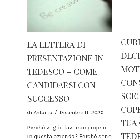
CUR
LA LETTERA DI
DECK
PRESENTAZIONE IN
MOTI
TEDESCO – COME
CONS
CANDIDARSI CON
SCEG
SUCCESSO
Erforderlich
COP
Diese
di
Antonio
Dicembre 11, 2020
Cookies sind
TUA
nicht
Perché voglio lavorare proprio
optional. Sie
TED
in questa azienda? Perché sono
werden