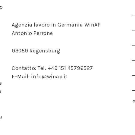
to
i
Agenzia lavoro in Germania WinAP
Antonio Perrone
93059 Regensburg
Contatto: Tel. +49 151 45796527
E-Mail: info@winap.it
e
o
a