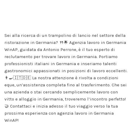
Statistik
Damit wir die
Funktionalität
und die
Struktur der
Website
Sei alla ricerca di un trampolino di lancio nel settore della
verbessern
ristorazione in Germania? 🍴🌟 Agenzia lavoro in Germania
können,
WinAP, guidata da Antonio Perrone, è il tuo esperto di
basierend auf
der Nutzung
reclutamento per trovare lavoro in Germania. Portiamo
der Website.
professionisti italiani in Germania e inseriamo talenti
gastronomici appassionati in posizioni di lavoro eccellenti.
👨‍🍳🇮🇹🇩🇪 La nostra attenzione è rivolta a condizioni
Erfahrung
eque, un’assistenza completa fino al trasferimento. Che sei
Damit
unsere
una azienda o stai cercando semplicemente lavoro con
Website
vitto e alloggio in Germania, troveremo l’incontro perfetto!
während
🤝 Contattaci e inizia adesso il tuo viaggio verso la tua
Ihres
Besuchs so
prossima esperienza con agenzia lavoro in Germania
gut wie
WinAP!
möglich
funktioniert.