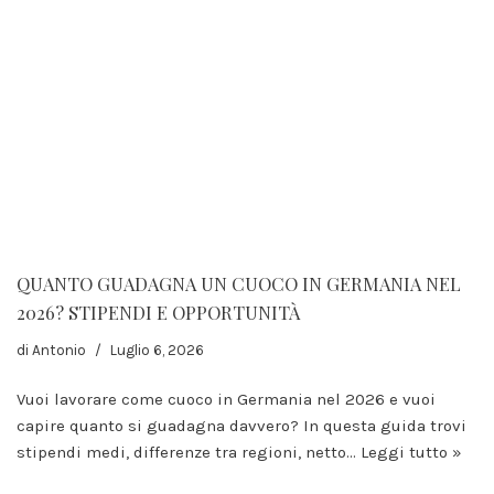
Erforderlich
QUANTO GUADAGNA UN CUOCO IN GERMANIA NEL
Diese
Cookies sind
2026? STIPENDI E OPPORTUNITÀ
nicht
optional. Sie
di
Antonio
Luglio 6, 2026
werden
benötigt,
Vuoi lavorare come cuoco in Germania nel 2026 e vuoi
damit die
capire quanto si guadagna davvero? In questa guida trovi
Website
funktioniert.
stipendi medi, differenze tra regioni, netto…
Leggi tutto »