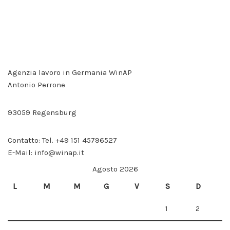
Wenn Sie
diese
Cookies
ablehnen,
werden
einige
Funktionen
auf der
Agenzia lavoro in Germania WinAP
Website
Antonio Perrone
nicht mehr
verfügbar
sein.
93059 Regensburg
Marketing
Contatto: Tel. +49 151 45796527
Indem Sie Ihre
E-Mail: info@winap.it
Interessen und Ihr
Verhalten beim
Agosto 2026
Besuch unserer
Website mitteilen,
L
M
M
G
V
S
D
erhöhen Sie die
Wahrscheinlichkeit,
1
2
dass Sie
personalisierte
Inhalte und